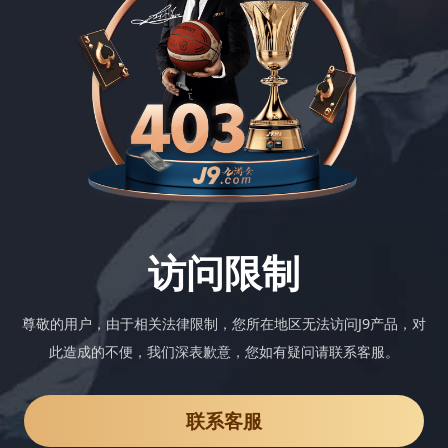
访问限制
尊敬的用户，由于相关法律限制，您所在地区无法访问J9产品，对
此造成的不便，我们深表歉意，您如有疑问请联系客服。
联系客服