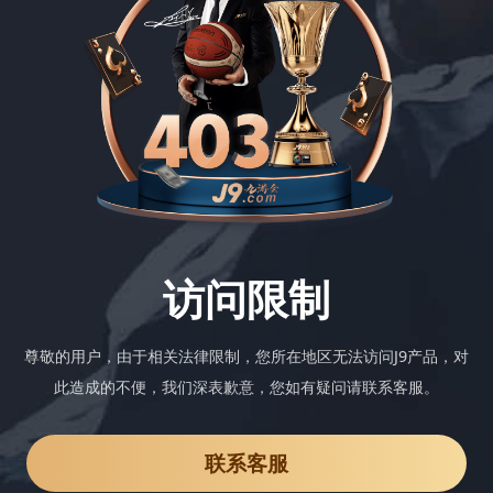
访问限制
尊敬的用户，由于相关法律限制，您所在地区无法访问J9产品，对
此造成的不便，我们深表歉意，您如有疑问请联系客服。
联系客服