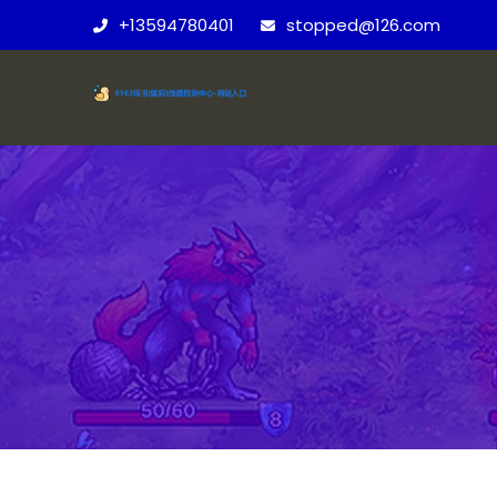
+13594780401
stopped@126.com