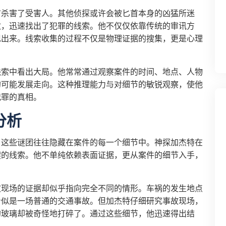
首杀害了受害人。其他侦探或许会被匕首本身的凶猛所迷
纹，迅速找出了犯罪的线索。他不仅仅依靠传统的审讯方
现出来。线索收集的过程不仅是物理证据的搜集，更是心理
线索中看出大局。他常常通过观察案件的时间、地点、人物
的可能发展走向。这种推理能力与对细节的敏锐观察，使他
犯罪的真相。
分析
，这些谜团往往隐藏在案件的每一个细节中。神探加杰特在
键的线索。他不单纯依赖表面证据，更从案件的细节入手，
故现场的证据却似乎指向完全不同的情形。车祸的发生地点
看似是一场普通的交通事故。但加杰特仔细研究事故现场，
的玻璃却被奇怪地打碎了。通过这些细节，他迅速得出结