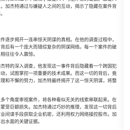
了。加杰特通过与嫌疑人之间的互动，揭示了隐藏在案件背
论。
案件逐步揭开一连串惊天阴谋的真相。在他的调查过程中，
，背后有一个庞大而错综复杂的阴谋网络。每一个案件的破
真相往往令人震惊。
加杰特的深入调查，他发现这一事件背后隐藏着一个跨国犯
活动，试图掌控一项重要的技术成果。而这一切的背后，竟
推理和不懈的努力，加杰特最终揭开了这一惊天阴谋，将整
从多个角度审视案件，将各种看似无关的线索串联起来。在
司蒙受巨额损失。加杰特通过巧妙的推理，发现这一切背后
商业间谍手段获取企业机密，还利用权力网络操控股市。加
浮出水面的关键证据。