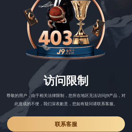
访问限制
尊敬的用户，由于相关法律限制，您所在地区无法访问J9产品，对
此造成的不便，我们深表歉意，您如有疑问请联系客服。
联系客服