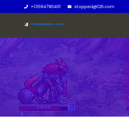
+13594780401
stopped@126.com