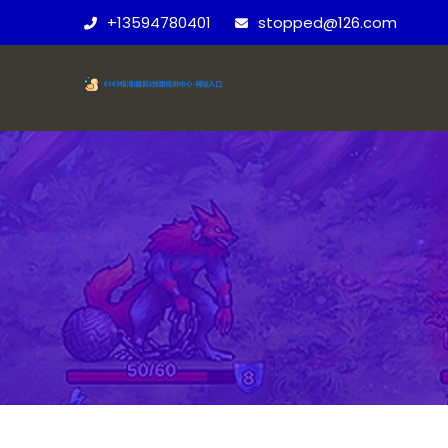
+13594780401
stopped@126.com